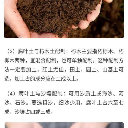
（3）腐叶土与朽木土配制：朽木主要指朽栎木、朽
枊木两种，宜混合配制，也可单独配制。这种配制方
法一定要加土，红土尤佳，田土、园土、山基土可
选。加上占的成分应在二成以上。
（4）腐叶土与沙壤配制：可用沙质土或海沙、河
沙、石沙。要选粗沙，细沙少用。腐叶土占六至七
成，沙壤占四或三成。